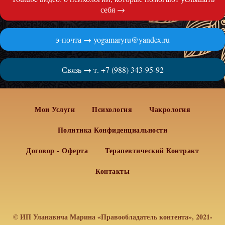
себя →
э-почта → yogamaryru@yandex.ru
Связь → т. +7 (988) 343-95-92
Мои Услуги
Психология
Чакрология
Политика Конфиденциальности
Договор - Оферта
Терапевтический Контракт
Контакты
© ИП Уланавича Марина «Правообладатель контента», 2021-