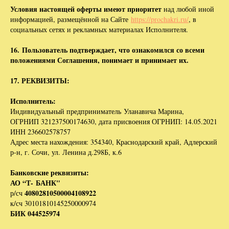
Условия настоящей оферты имеют приоритет
над любой иной
информацией, размещённой на Сайте
https://prochakri.ru/
, в
социальных сетях и рекламных материалах Исполнителя.
16. Пользователь подтверждает, что ознакомился со всеми
положениями Соглашения, понимает и принимает их.
17. РЕКВИЗИТЫ:
Исполнитель:
Индивидуальный предприниматель Уланавича Марина,
ОГРНИП 321237500174630, дата присвоения ОГРНИП: 14.05.2021
ИНН 236602578757
Адрес места нахождения: 354340, Краснодарский край, Адлерский
р-н, г. Сочи, ул. Ленина д.298Б, к.6
Банковские реквизиты:
АО “Т- БАНК"
40802810500004108922
р/сч
к/сч 30101810145250000974
БИК 044525974