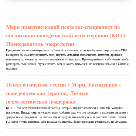
Мэри практикующий психолог-специалист по
когнитивно-поведенческой психотерапии (КПТ),
Преподаватель чакрологии
Предлагаю сессии психотерапии и глубинной психологии, а также обучение чакрологии и ХВД.
На курсах вы сможете развивать себя, изучать методики чакроанализа, помогать другим в
понимании их энергии и получать сертификат «Чакролог». Присоединяйтесь к обучению, чтобы
расширить свои знания, глубже понять себя и начать применять полученные навыки в жизни и
практике.
Психологические сессии с Мэри, Когнитивно -
поведенченская терапия, Личная
психологическая поддержка
КПТ — это психотерапевтический подход, который изучает взаимосвязь мыслей, эмоций и
поведения. Иногда люди интерпретируют события так, что это приводит к сложным эмоциям и
трудностям в поведении. На сессиях мы исследуем эти взаимосвязи и работаем с ними, чтобы
вы могли лучше понимать себя и находить способы более осознанно реагировать на ситуации.