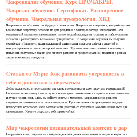
Чакроанализ обучение. Курс ПРОЧАКРЫ.
Чакролог обучение. Сертификат. Расширенное
обучение. Чакральная нумерология. ХВД
Чакроанализ — обучение для будущих специалистов. Чакролог — специалист, который изучает
врожденную энергетику человека по дате рождения с помощью метода Чакроанализа. Это
современный инструмент самопознания, позволяющий исследовать сильные и слабые стороны
личности и рассматривать возможные пути развития. По завершении обучения вы получите
сертификат «Чакролог», подтверждающий ваши знания и навыки работы с энергией и
консультирования в рамках авторской методики. Обучение позволяет осваивать практику и
применять полученные знания для личного развития и профессиональной практики в рамках
закона и этических стандартов.
Статьи от Мэри: Как развивать уверенность в
себе и двигаться к переменам
Добро пожаловать в пространство, где слова вдохновляют и дают пищу для размышлений!
Полезные статьи помогут вам получить новые идеи, познакомиться с практическими техниками
и лучше понять себя. Здесь вы найдете советы и методики, направленные на развитие
уверенности, осознанности и личностного роста. Простые техники и проверенные подходы
помогут вам исследовать свои возможности, работать со страхами и находить новые пути для
самопознания. Начните открывать себя прямо сейчас!
Мир чакрологии познавательный контент в дар
Погрузитесь в мир чакрологии и откройте для себя уникальные знания о чакрах и энергетике