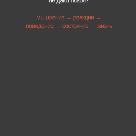
не дают покоя?
мышление → реакции →
поведение → состояние → жизнь