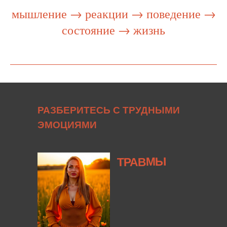
мышление → реакции → поведение →
состояние → жизнь
РАЗБЕРИТЕСЬ С ТРУДНЫМИ
ЭМОЦИЯМИ
ТРАВМЫ